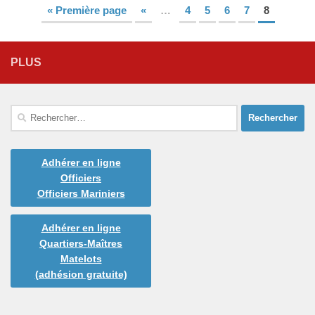
« Première page
«
…
4
5
6
7
8
PLUS
Rechercher :
Adhérer en ligne
Officiers
Officiers Mariniers
Adhérer en ligne
Quartiers-Maîtres
Matelots
(adhésion gratuite)