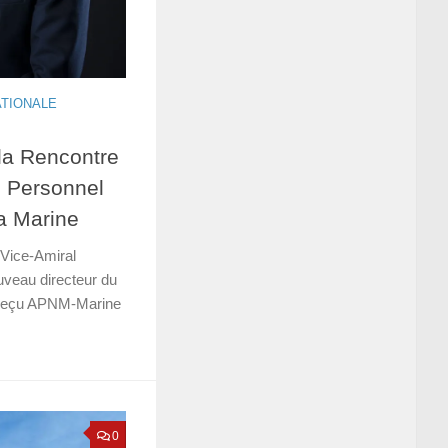
ATIONALE
la Rencontre
u Personnel
la Marine
 Vice-Amiral
uveau directeur du
a reçu APNM-Marine
0