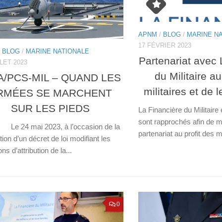
APNM
/
BLOG
/
MARINE N
17 FÉVRIER 2023
/
BLOG
/
MARINE NATIONALE
Partenariat avec 
LLET 2023
du Militaire au
A/PCS-MIL – QUAND LES
militaires et de 
RMÉES SE MARCHENT
SUR LES PIEDS
La Financière du Militair
sont rapprochés afin de m
 mai 2023, à l’occasion de la
partenariat au profit des m
tion d’un décret de loi modifiant les
ons d’attribution de la...
0