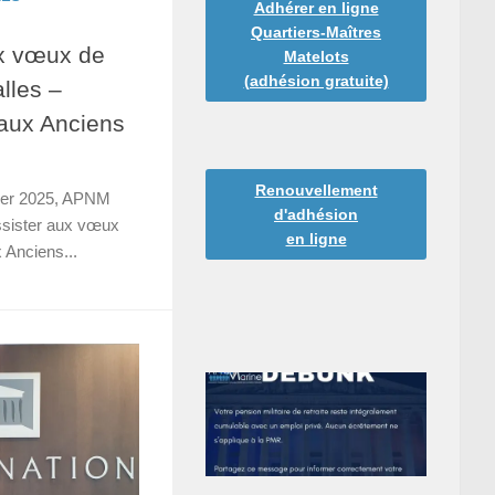
Adhérer en ligne
Quartiers-Maîtres
x vœux de
Matelots
(adhésion gratuite)
lles –
 aux Anciens
Renouvellement
vier 2025, APNM
d'adhésion
ssister aux vœux
en ligne
x Anciens...