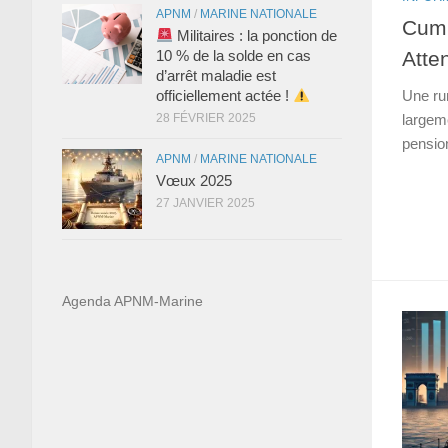
APNM
/
MARINE NATIONALE
Cumu
Militaires : la ponction de
Atte
10 % de la solde en cas
d’arrêt maladie est
officiellement actée !
Une ru
28 FÉVRIER 2025
largeme
pension
APNM
/
MARINE NATIONALE
Vœux 2025
27 JANVIER 2025
Agenda APNM-Marine