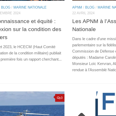
/
BLOG
/
MARINE NATIONALE
APNM
/
BLOG
/
MARINE N
VEMBRE 2024
22 AVRIL 2024
nnaissance et équité :
Les APNM à l’As
exion sur la condition des
Nationale
iers
Dans le cadre d’une missi
parlementaire sur la fidélis
llet 2023, le HCECM (Haut Comité
Commission de Défense et
ation de la condition militaire) publiait
députés : Madame Carolin
 première fois un rapport cherchant...
Monsieur Loïc Kervran, 
rendue à l’Assemblé Natio
0