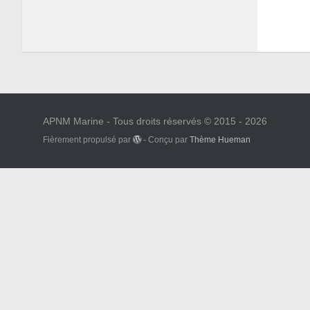
APNM Marine - Tous droits réservés © 2015 - 2026
Fièrement propulsé par
- Conçu par
Thème Hueman