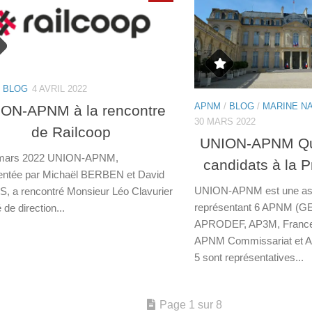
/
BLOG
4 AVRIL 2022
APNM
/
BLOG
/
MARINE N
ON-APNM à la rencontre
30 MARS 2022
de Railcoop
UNION-APNM Qu
 mars 2022 UNION-APNM,
candidats à la P
entée par Michaël BERBEN et David
UNION-APNM est une ass
 a rencontré Monsieur Léo Clavurier
représentant 6 APNM (G
 de direction...
APRODEF, AP3M, France
APNM Commissariat et A
5 sont représentatives...
Page 1 sur 8