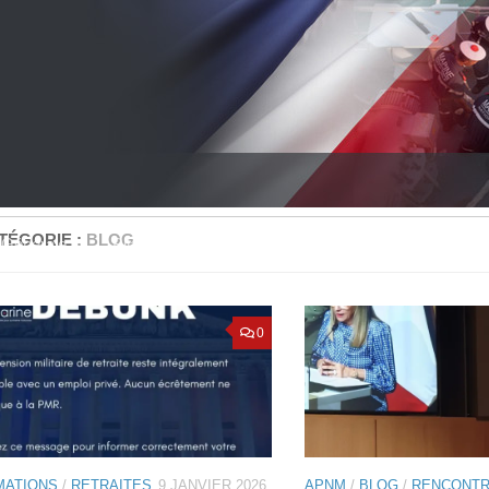
TÉGORIE :
BLOG
Générale
Bilan comptable
Projet et Réalisation
Nou
0
MATIONS
/
RETRAITES
9 JANVIER 2026
APNM
/
BLOG
/
RENCONT