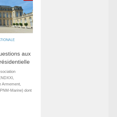
ATIONALE
estions aux
résidentielle
ociation
ENDXXI,
 Armement,
PNM-Marine) dont