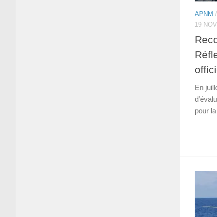
APNM
19 NO
Reco
Réfl
offic
En jui
d’évalu
pour la