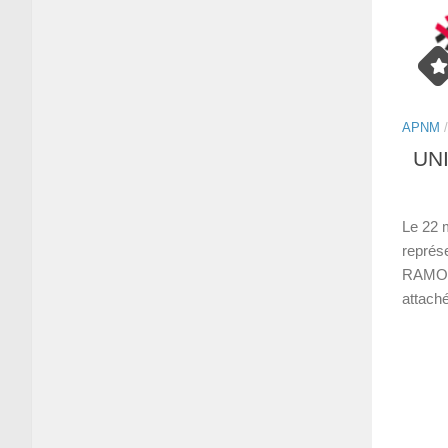
APNM
UNI
Le 22
représ
RAMOS,
attaché