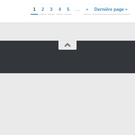
1
2
3
4
5
…
»
Dernière page »