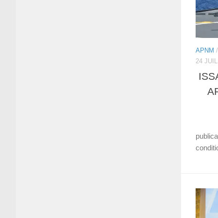
APNM
24 JUI
ISS
A
Le 24
publica
conditi