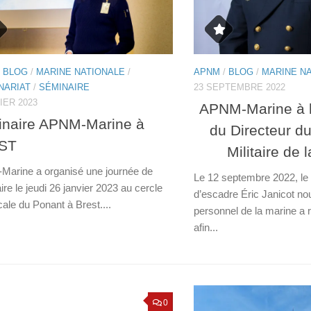
/
BLOG
/
MARINE NATIONALE
/
APNM
/
BLOG
/
MARINE N
NARIAT
/
SÉMINAIRE
23 SEPTEMBRE 2022
IER 2023
APNM-Marine à 
naire APNM-Marine à
du Directeur d
ST
Militaire de 
arine a organisé une journée de
Le 12 septembre 2022, le
re le jeudi 26 janvier 2023 au cercle
d’escadre Éric Janicot no
cale du Ponant à Brest....
personnel de la marine 
afin...
0