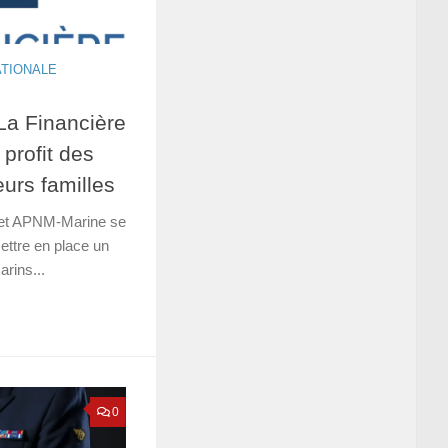
ATIONALE
La Financière
 profit des
leurs familles
e et APNM-Marine se
ettre en place un
arins...
0