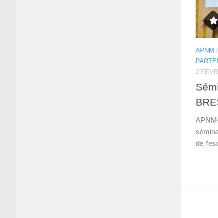
APNM
PARTE
2 FÉVR
Sémi
BRE
APNM-M
séminai
de l’es