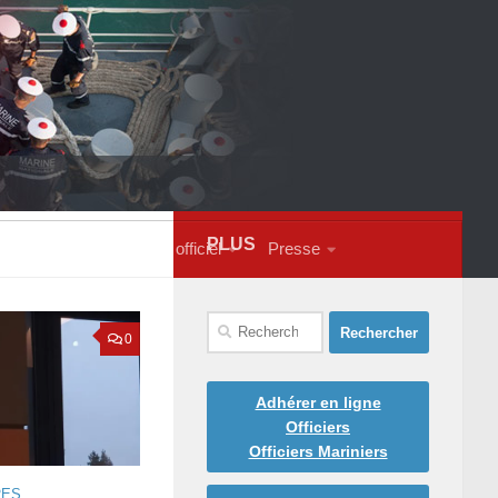
PLUS
s contacter
Courrier officiel
Presse
Rechercher :
0
Adhérer en ligne
Officiers
Officiers Mariniers
RES