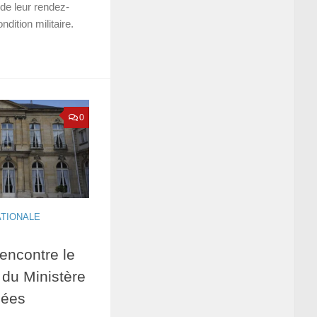
de leur rendez-
dition militaire.
0
ATIONALE
ncontre le
 du Ministère
mées