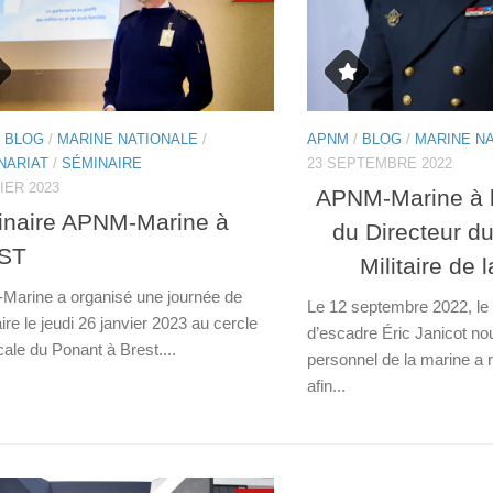
/
BLOG
/
MARINE NATIONALE
/
APNM
/
BLOG
/
MARINE N
NARIAT
/
SÉMINAIRE
23 SEPTEMBRE 2022
IER 2023
APNM-Marine à 
naire APNM-Marine à
du Directeur d
ST
Militaire de 
arine a organisé une journée de
Le 12 septembre 2022, le
re le jeudi 26 janvier 2023 au cercle
d’escadre Éric Janicot no
cale du Ponant à Brest....
personnel de la marine 
afin...