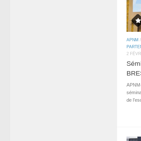
APNM
PARTE
2 FÉVR
Sémi
BRE
APNM-M
séminai
de l’es