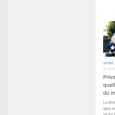
APNM
15 NO
Priv
quel
du mi
La Mobi
dans le
HCECM 