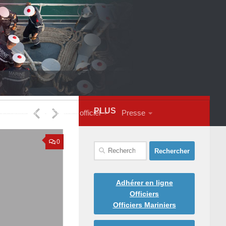
PLUS
s contacter
Courrier officiel
Presse
0
Rechercher :
Adhérer en ligne
Officiers
Officiers Mariniers