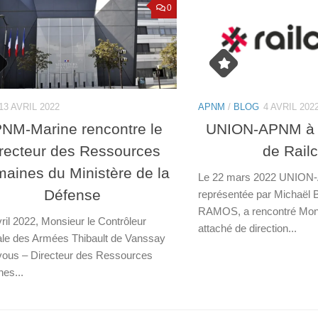
0
13 AVRIL 2022
APNM
/
BLOG
4 AVRIL 202
NM-Marine rencontre le
UNION-APNM à l
recteur des Ressources
de Rail
aines du Ministère de la
Le 22 mars 2022 UNION
Défense
représentée par Michaël
RAMOS, a rencontré Mons
ril 2022, Monsieur le Contrôleur
attaché de direction...
le des Armées Thibault de Vanssay
vous – Directeur des Ressources
es...