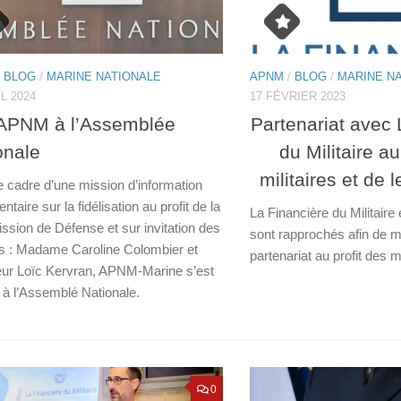
/
BLOG
/
MARINE NATIONALE
APNM
/
BLOG
/
MARINE N
IL 2024
17 FÉVRIER 2023
APNM à l’Assemblée
Partenariat avec 
onale
du Militaire au
militaires et de 
e cadre d’une mission d’information
ntaire sur la fidélisation au profit de la
La Financière du Militair
sion de Défense et sur invitation des
sont rapprochés afin de m
s : Madame Caroline Colombier et
partenariat au profit des m
ur Loïc Kervran, APNM-Marine s’est
 à l’Assemblé Nationale.
0