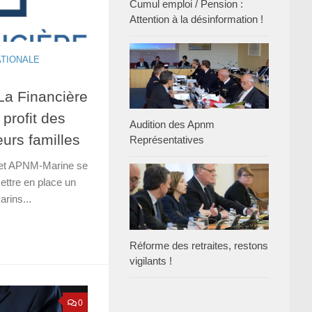
Cumul emploi / Pension :
Attention à la désinformation !
ATIONALE
La Financière
 profit des
Audition des Apnm
leurs familles
Représentatives
e et APNM-Marine se
ettre en place un
arins...
Réforme des retraites, restons
vigilants !
0