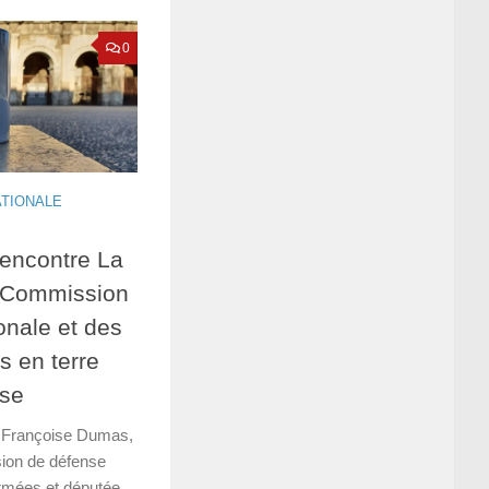
0
ATIONALE
encontre La
a Commission
onale et des
 en terre
ise
 Françoise Dumas,
ion de défense
rmées et députée...