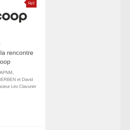
0
2
a rencontre
coop
-APNM,
 BERBEN et David
ieur Léo Clavurier