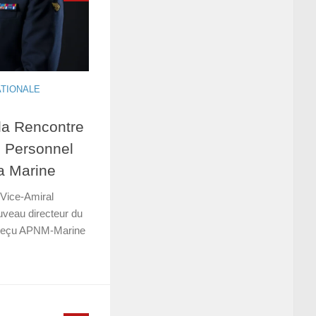
ATIONALE
la Rencontre
u Personnel
la Marine
 Vice-Amiral
uveau directeur du
a reçu APNM-Marine