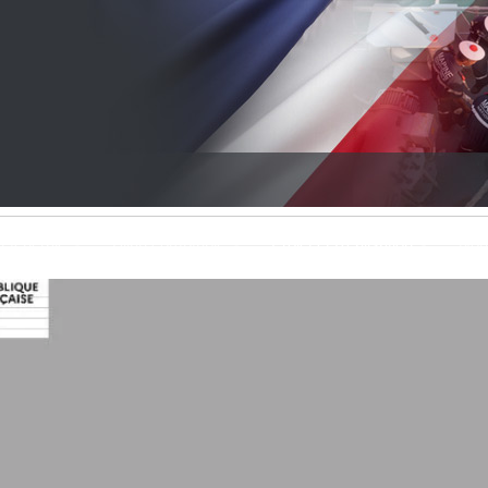
evious
Next
Générale
Bilan comptable
Projet et Réalisation
Nou