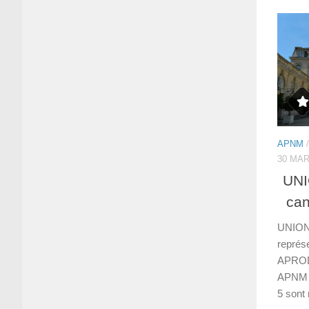
APNM
30 MAR
UNI
can
UNION-
représ
APROD
APNM C
5 sont 