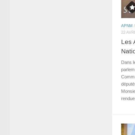
APNM
22 AVR
Les 
Nati
Dans l
parleme
Commis
député
Monsie
rendue