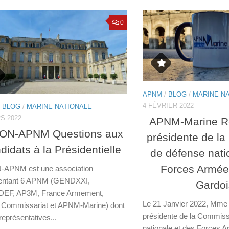
0
APNM
/
BLOG
/
MARINE N
4 FÉVRIER 2022
/
BLOG
/
MARINE NATIONALE
S 2022
APNM-Marine R
ON-APNM Questions aux
présidente de l
didats à la Présidentielle
de défense nati
Forces Armées
APNM est une association
entant 6 APNM (GENDXXI,
Gardo
EF, AP3M, France Armement,
Le 21 Janvier 2022, Mme
ommissariat et APNM-Marine) dont
présidente de la Commiss
représentatives...
nationale et des Forces A