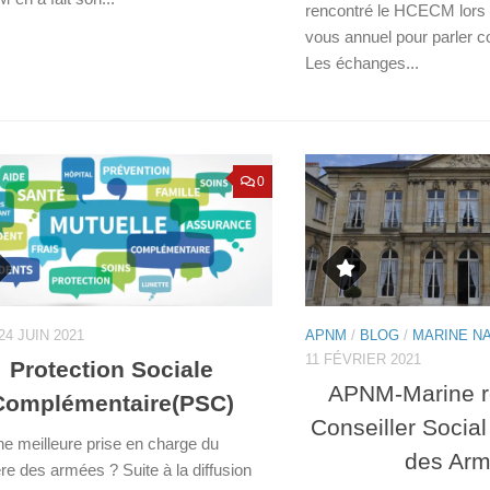
rencontré le HCECM lors 
vous annuel pour parler con
Les échanges...
0
24 JUIN 2021
APNM
/
BLOG
/
MARINE N
11 FÉVRIER 2021
Protection Sociale
APNM-Marine re
Complémentaire(PSC)
Conseiller Social
ne meilleure prise en charge du
des Ar
re des armées ? Suite à la diffusion