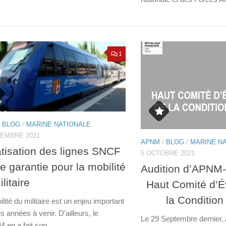
1
/
BLOG
/
MARINE NATIONALE
VEMBRE 2021
APNM
/
BLOG
/
MARINE N
atisation des lignes SNCF
5 OCTOBRE 2021
le garantie pour la mobilité
Audition d’APNM-
litaire
Haut Comité d’É
la Condition 
lité du militaire est un enjeu important
s années à venir. D’ailleurs, le
Le 29 Septembre dernier
en a fait son...