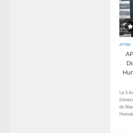
APNM
AP
Di
Hum
Le 5 Av
Généra
de Bla
Humain