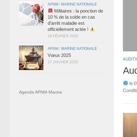
APNM
/
MARINE NATIONALE
Militaires : la ponction de
10 % de la solde en cas
d’arrêt maladie est
officiellement actée !
28 FÉVRIER 2025
audition d’APNM-Marine à
APNM
/
MARINE NATIONALE
Vœux 2025
AUDIT
ionale – Commission de
27 JANVIER 2025
Aud
obre 2024
le 0
 a été auditionné par la Commission de défense à
Conditi
Agenda APNM-Marine
 clé pour...