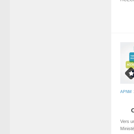
APNM
Vers u
Ministè