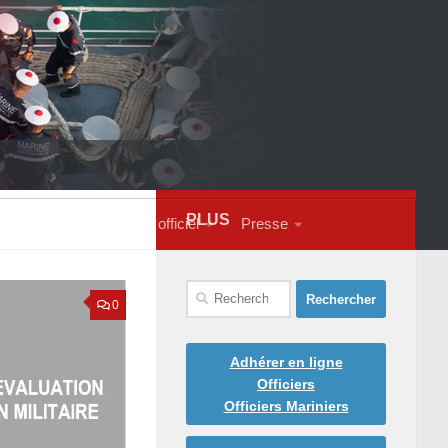
PLUS
s contacter
Courrier officiel
Presse
Rechercher :
0
Adhérer en ligne
Officiers
Officiers Mariniers