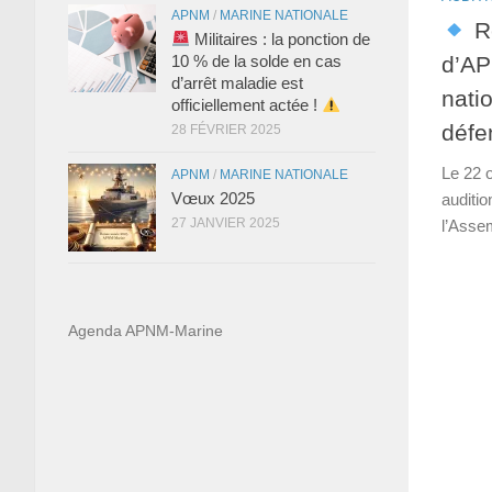
APNM
/
MARINE NATIONALE
Re
Militaires : la ponction de
d’AP
10 % de la solde en cas
d’arrêt maladie est
nati
officiellement actée !
défe
28 FÉVRIER 2025
Le 22 
APNM
/
MARINE NATIONALE
Vœux 2025
auditi
27 JANVIER 2025
l’Asse
Agenda APNM-Marine