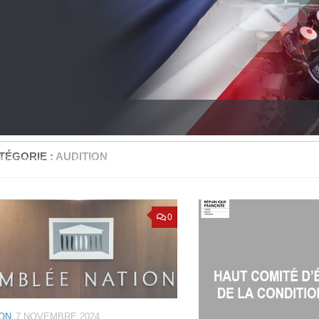
TÉGORIE :
AUDITION
Générale
Bilan comptable
Projet et Réalisation
Nou
0
ION
7 NOVEMBRE 2024