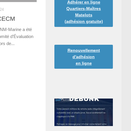
Adhérer en ligne
Quartiers-Maîtres
24
Matelots
HCECM
(adhésion gratuite)
PNM-Marine a été
omité d’Évaluation
ors de...
Renouvellement
d'adhésion
en ligne