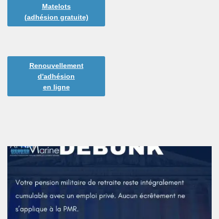
Matelots
(adhésion gratuite)
Renouvellement
d'adhésion
en ligne