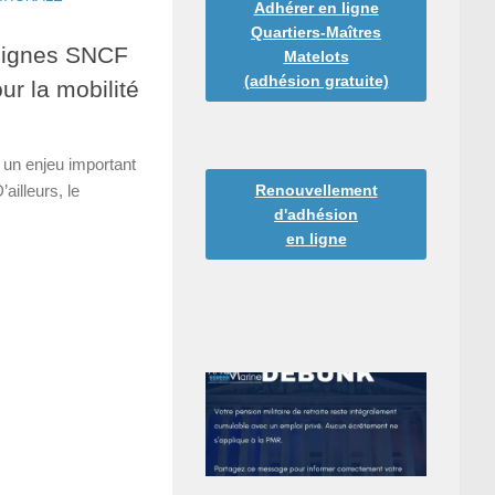
Adhérer en ligne
Quartiers-Maîtres
 lignes SNCF
Matelots
(adhésion gratuite)
ur la mobilité
t un enjeu important
Renouvellement
ailleurs, le
d'adhésion
en ligne