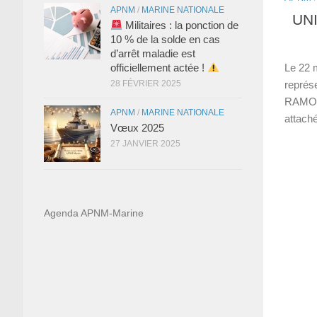
APNM
/
MARINE NATIONALE
UNI
Militaires : la ponction de
10 % de la solde en cas
d’arrêt maladie est
officiellement actée !
Le 22
28 FÉVRIER 2025
représ
RAMOS,
APNM
/
MARINE NATIONALE
attaché
Vœux 2025
27 JANVIER 2025
Agenda APNM-Marine