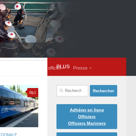
PLUS
s contacter
Courrier officiel
Presse
Rechercher :
1
Adhérer en ligne
Officiers
Officiers Mariniers
ATIONALE