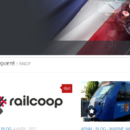
IQUETÉ :
SNCF
Générale
Bilan comptable
Projet et Réalisation
Nou
0
/
BLOG
4 AVRIL 2022
APNM
/
BLOG
/
MARINE N