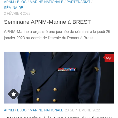
APNM
/
BLOG
/
MARINE NATIONALE
/
PARTENARIAT
/
SÉMINAIRE
2 FÉVRIER 2023
Séminaire APNM-Marine à BREST
APNM-Marine a organisé une journée de séminaire le jeudi 26
janvier 2023 au cercle de l’escale du Ponant à Brest....
0
APNM
/
BLOG
/
MARINE NATIONALE
23 SEPTEMBRE 2022