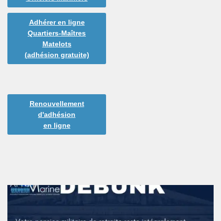
Adhérer en ligne
Quartiers-Maîtres
Matelots
(adhésion gratuite)
Renouvellement
d'adhésion
en ligne