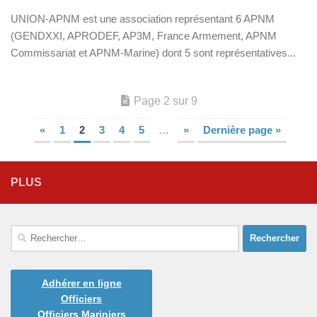
UNION-APNM est une association représentant 6 APNM
(GENDXXI, APRODEF, AP3M, France Armement, APNM
Commissariat et APNM-Marine) dont 5 sont représentatives...
Page 2 sur 9
«
1
2
3
4
5
…
»
Dernière page »
PLUS
Rechercher :
Adhérer en ligne
Officiers
Officiers Mariniers