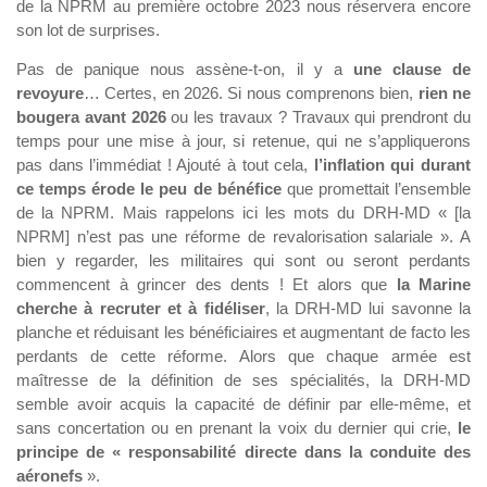
de la NPRM au première octobre 2023 nous réservera encore
son lot de surprises.
Pas de panique nous assène-t-on, il y a
une clause de
revoyure
… Certes, en 2026. Si nous comprenons bien,
rien ne
bougera avant 2026
ou les travaux ? Travaux qui prendront du
temps pour une mise à jour, si retenue, qui ne s’appliquerons
pas dans l’immédiat ! Ajouté à tout cela,
l’inflation qui durant
ce temps érode le peu de bénéfice
que promettait l’ensemble
de la NPRM. Mais rappelons ici les mots du DRH-MD « [la
NPRM] n’est pas une réforme de revalorisation salariale ». A
bien y regarder, les militaires qui sont ou seront perdants
commencent à grincer des dents ! Et alors que
la Marine
cherche à recruter et à fidéliser
, la DRH-MD lui savonne la
planche et réduisant les bénéficiaires et augmentant de facto les
perdants de cette réforme. Alors que chaque armée est
maîtresse de la définition de ses spécialités, la DRH-MD
semble avoir acquis la capacité de définir par elle-même, et
sans concertation ou en prenant la voix du dernier qui crie,
le
principe de « responsabilité directe dans la conduite des
aéronefs
».