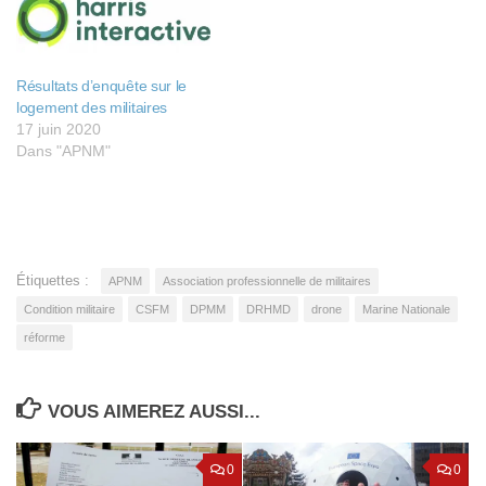
Résultats d’enquête sur le
logement des militaires
17 juin 2020
Dans "APNM"
Étiquettes :
APNM
Association professionnelle de militaires
Condition militaire
CSFM
DPMM
DRHMD
drone
Marine Nationale
réforme
VOUS AIMEREZ AUSSI...
0
0