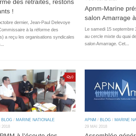
rme des retraites, restons
Apnm-Marine pré
ants !
salon Amarrage à
octobre dernier, Jean-Paul Delevoye
Le samedi 15 septembre 2
Commissaire à la réforme des
au cercle mixte du quai de
es) a reçu les organisations syndicales
salon Amarrage. Cet...
...
0
/
BLOG
/
MARINE NATIONALE
APNM
/
BLOG
/
MARINE N
N 2018
29 MAI 2018
PMM à l’écoute des
Assemblée génér