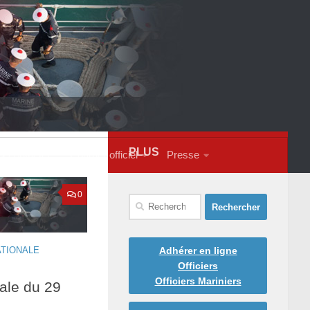
PLUS
s contacter
Courrier officiel
Presse
0
Rechercher :
Adhérer en ligne
ATIONALE
Officiers
Officiers Mariniers
ale du 29