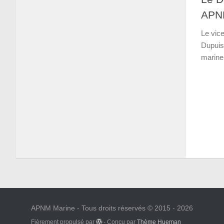
APN
Le vic
Dupuis,
marine
APNM Marine - Tous droits réservés © 2015 - 2026
Fièrement propulsé par
- Conçu par
Thème Hueman