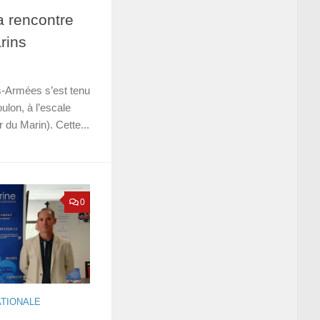
 rencontre
rins
-Armées s’est tenu
ulon, à l’escale
 du Marin). Cette...
0
ATIONALE