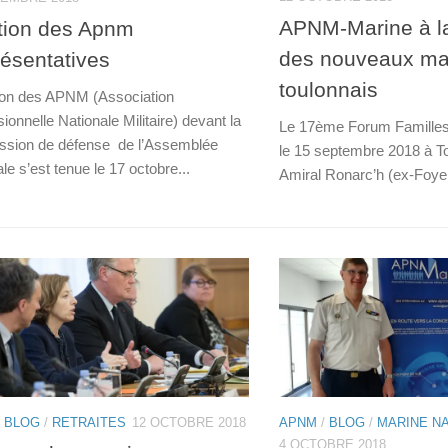
APNM-Marine à la
tion des Apnm
des nouveaux ma
ésentatives
toulonnais
tion des APNM (Association
ionnelle Nationale Militaire) devant la
Le 17ème Forum Familles
sion de défense de l’Assemblée
le 15 septembre 2018 à To
le s’est tenue le 17 octobre...
Amiral Ronarc’h (ex-Foyer
/
BLOG
/
RETRAITES
12 OCTOBRE 2018
APNM
/
BLOG
/
MARINE N
4 OCTOBRE 2018