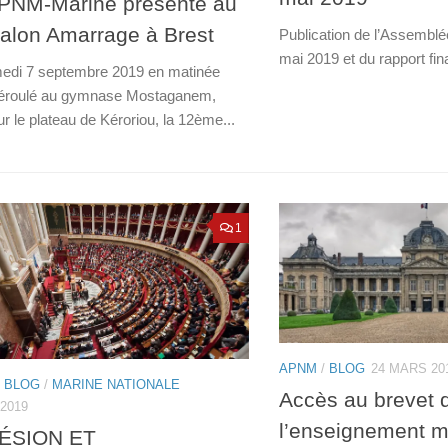
PNM-Marine présente au
alon Amarrage à Brest
Publication de l’Assemblé
mai 2019 et du rapport fin
edi 7 septembre 2019 en matinée
déroulé au gymnase Mostaganem,
ur le plateau de Kéroriou, la 12ème...
1
APNM
/
BLOG
24 MARS 20
/
BLOG
/
MARINE NATIONALE
Accès au brevet 
 2019
l’enseignement mi
ÉSION ET