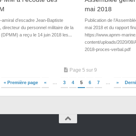
M
mai 2018
e-amiral d’escadre Jean-Baptiste
Publication de l’Assemblé
 directeur du personnel militaire de la
mai 2018 et du rapport fin
 (DPMM) a reçu le 14 juin 2018 les...
https://www.apnm-marine.
content/uploads/2020/08
2018-proces-verbal.pdf
Page 5 sur 9
« Première page
«
…
3
4
5
6
7
…
»
Derni