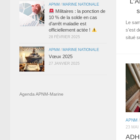
L’A
APNM
/
MARINE NATIONALE
s
Militaires : la ponction de
10 % de la solde en cas
Le sam
d’arrêt maladie est
officiellement actée !
s’est 
28 FÉVRIER 2025
situé s
APNM
/
MARINE NATIONALE
Vœux 2025
27 JANVIER 2025
Agenda APNM-Marine
APNM
23 MAI
ADH