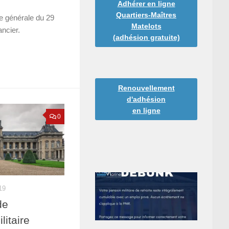
Adhérer en ligne
Quartiers-Maîtres
e générale du 29
Matelots
ancier.
(adhésion gratuite)
Renouvellement
d'adhésion
en ligne
0
19
de
litaire