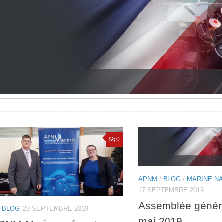
Générale
Bilan comptable
Projet et Réalisation
Nou
0
APNM
/
BLOG
/
MARINE N
17 SEPTEMBRE 2019
Assemblée génér
/
BLOG
29 SEPTEMBRE 2019
mai 2019