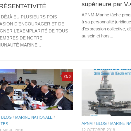
supérieure par V.
RÉSENTATIVITÉ
APNM-Marine tâche progr
I DÉJÀ EU PLUSIEURS FOIS
à sa personnalité juridiqu
ASION D’ENCOURAGER ET DE
d’expression collective, 
GNER L’EXEMPLARITÉ DE TOUS
au sein et hors...
MEMBRES DE NOTRE
UNAUTÉ MARINE...
0
/
BLOG
/
MARINE NATIONALE
/
APNM
/
BLOG
/
MARINE N
ITES
12 OCTOBRE 2018
VEMBRE 2018