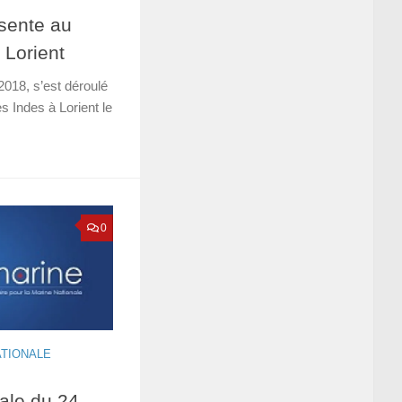
sente au
 Lorient
018, s’est déroulé
s Indes à Lorient le
0
ATIONALE
ale du 24