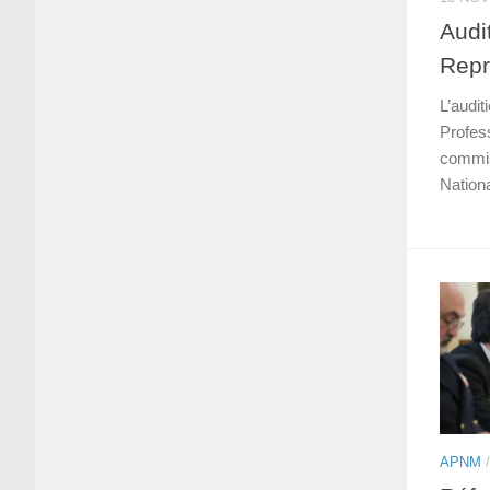
Audi
Repr
L’audi
Profess
commis
Nationa
APNM