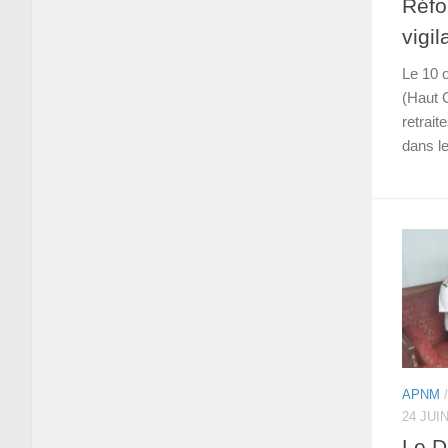
Réfo
vigil
Le 10 
(Haut 
retrait
dans le
APNM
24 JUI
Le D