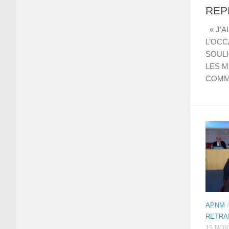
REP
« J’A
L’OCC
SOULI
LES 
COMM
APNM
RETRA
15 NO