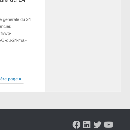
e générale du 24
ancier.
fr/wp-
/AG-du-24-mai-
ère page »