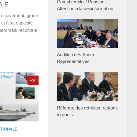
Cumul emploi / Pension :
A.E
Attention à la désinformation !
essivement, grâce
e et à sa capacité
désormais reconnue
Audition des Apnm
Représentatives
0
Réforme des retraites, restons
vigilants !
ATIONALE