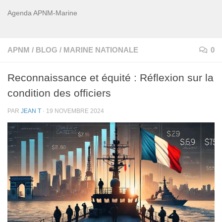
Agenda APNM-Marine
APNM
/
BLOG
/
MARINE NATIONALE
0
Reconnaissance et équité : Réflexion sur la
condition des officiers
PAR
JEAN T
·
19 NOVEMBRE 2024