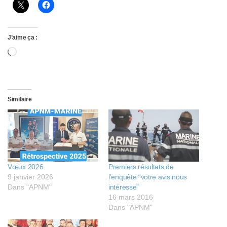
J’aime ça :
Chargement…
Similaire
Vœux 2026
Premiers résultats de
9 janvier 2026
l’enquête “votre avis nous
Dans "APNM"
intéresse”
16 mars 2016
Dans "APNM"