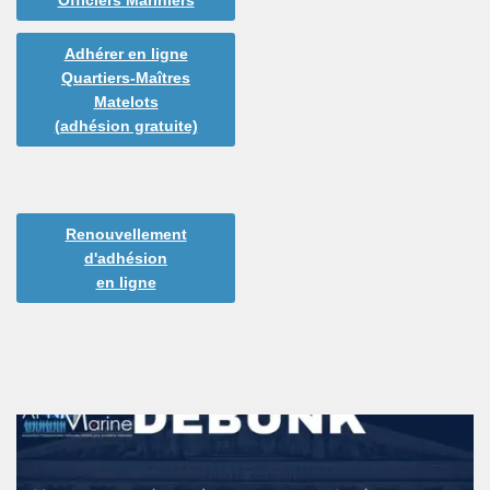
Officiers Mariniers
Adhérer en ligne
Quartiers-Maîtres
Matelots
(adhésion gratuite)
Renouvellement
d'adhésion
en ligne