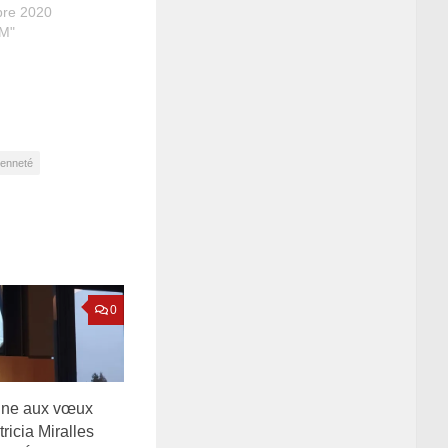
bre 2020
M"
yenneté
0
ne aux vœux
icia Miralles