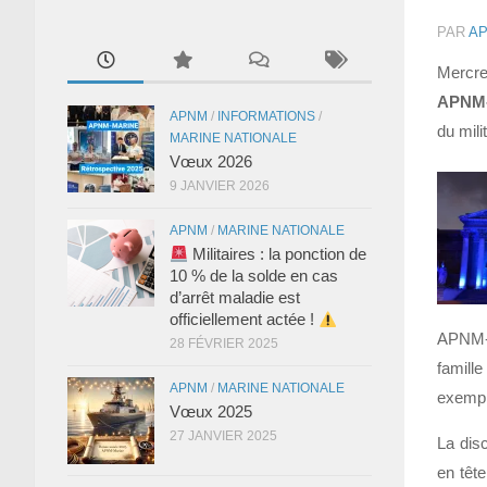
PAR
AP
Mercre
APNM-
APNM
/
INFORMATIONS
/
du milit
MARINE NATIONALE
Vœux 2026
9 JANVIER 2026
APNM
/
MARINE NATIONALE
Militaires : la ponction de
10 % de la solde en cas
d’arrêt maladie est
officiellement actée !
APNM-
28 FÉVRIER 2025
famill
APNM
/
MARINE NATIONALE
exempl
Vœux 2025
27 JANVIER 2025
La disc
en têt