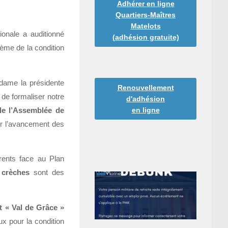
Adhérer en ligne
Quartiers-Maîtres
Matelots
onale a auditionné
(adhésion gratuite)
thème de la condition
dame la présidente
Renouvellement
de formaliser notre
d'adhésion
en ligne
de l’Assemblée de
sur l’avancement des
rents face au Plan
s
crèches
sont des
et « Val de Grâce »
ux pour la condition