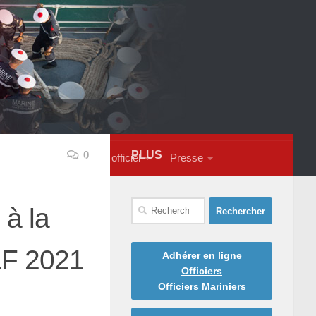
PLUS
0
s contacter
Courrier officiel
Presse
Rechercher :
à la
LF 2021
Adhérer en ligne
Officiers
Officiers Mariniers