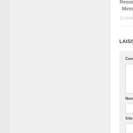
Resso
Minis
13 AVR
LAIS
Com
No
Sit