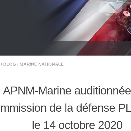
/
BLOG
/
MARINE NATIONALE
Générale
Bilan comptable
Projet et Réalisation
Nou
APNM-Marine auditionnée 
mmission de la défense P
le 14 octobre 2020