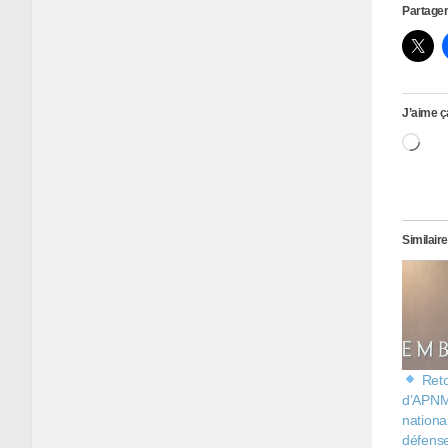
Partager
J’aime ç
Ch
Similaire
Retou
d’APNM
nation
défens