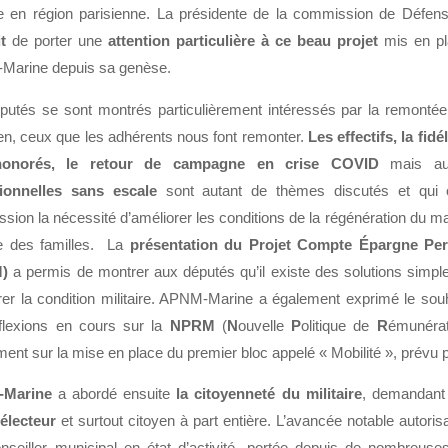
ire en région parisienne. La présidente de la commission de Défe
it
de porter une
attention particulière à ce beau projet
mis en pl
arine depuis sa genèse.
putés se sont montrés particulièrement intéressés par la remonté
ien, ceux que les adhérents nous font remonter.
Les effectifs, la fidé
onorés, le retour de campagne en crise COVID
mais au
ionnelles sans escale
sont autant de thèmes discutés et qui 
ion la nécessité d’améliorer les conditions de la régénération du mar
 des familles. La
présentation du Projet Compte Épargne Pe
)
a permis de montrer aux députés qu’il existe des solutions simple
rer la condition militaire. APNM-Marine a également exprimé le souh
flexions en cours sur la
NPRM
(
N
ouvelle
P
olitique de
R
émunéra
ent sur la mise en place du premier bloc appelé « Mobilité », prévu 
Marine
a abordé ensuite
la citoyenneté du militaire
, demandant l
électeur
et surtout citoyen à part entière. L’avancée notable autorisan