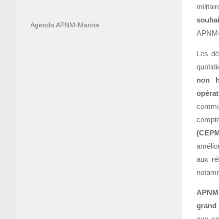
milita
souha
Agenda APNM-Marine
APNM-M
Les dé
quotid
non h
opérat
commiss
compte
(CEPM
amélio
aux ré
notamm
APNM-
grand 