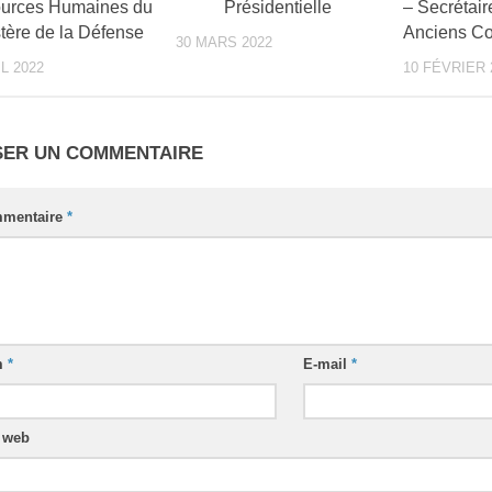
urces Humaines du
Présidentielle
– Secrétair
tère de la Défense
Anciens Co
30 MARS 2022
IL 2022
10 FÉVRIER 
SER UN COMMENTAIRE
mentaire
*
m
*
E-mail
*
e web