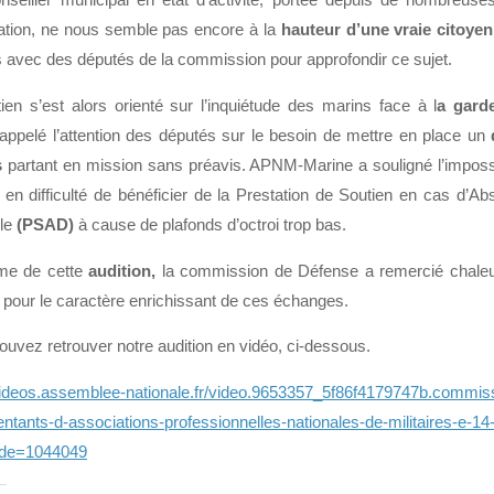
nseiller municipal en état d’activité, portée depuis de nombreus
ation, ne nous semble pas encore à la
hauteur d’une vraie citoye
is avec des députés de la commission pour approfondir ce sujet.
tien s’est alors orienté sur l’inquiétude des marins face à l
a gard
appelé l’attention des députés sur le besoin de mettre en place un
s
partant en mission sans préavis. APNM-Marine a souligné l’impossib
 en difficulté de bénéficier de la Prestation de Soutien en cas d’A
le
(PSAD)
à cause de plafonds d’octroi trop bas.
me de cette
audition,
la commission de Défense a remercié chal
 pour le caractère enrichissant de ces échanges.
ouvez retrouver notre audition en vidéo, ci-dessous.
/videos.assemblee-nationale.fr/video.9653357_5f86f4179747b.commis
entants-d-associations-professionnelles-nationales-de-militaires-e-1
ode=1044049