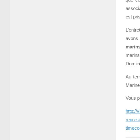
que co
associ
est pr
L’entre
avons 
marin
marins
Domici
Au ter
Marine
Vous p
http:/
repres
timec