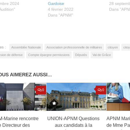
mbre 2024
Gardoise
28 septem
udition"
4 février 2022
Dans "APN
Dans "APNM"
es :
Assemblée Nationale
Association professionnelle de militaires
citoyen
cito
ion de défense
Compte épargne permissions
Députés
Val de Grâce
OUS AIMEREZ AUSSI...
0
0
-Marine rencontre
UNION-APNM Questions
APNM Mari
e Directeur des
aux candidats à la
de Mme Patr