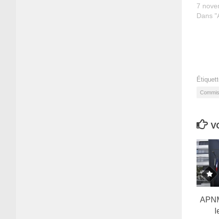
7 nove
Dans "A
Étiquett
Commiss
V
APNM
l