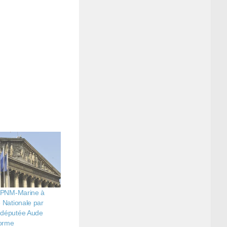
’APNM-Marine à
 Nationale par
députée Aude
orme