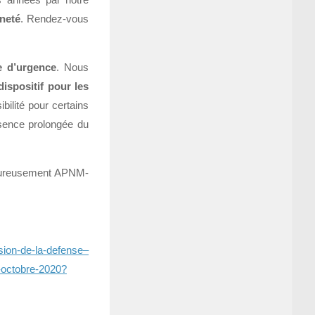
es années par notre
nneté
. Rendez-vous
e d’urgence
. Nous
dispositif pour les
ilité pour certains
bsence prolongée du
eureusement APNM-
sion-de-la-defense–
4-octobre-2020?