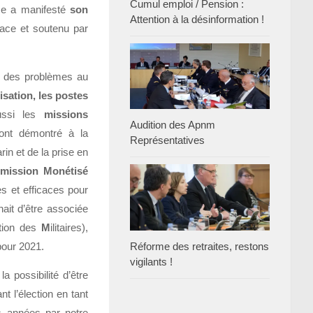
Cumul emploi / Pension :
nse a manifesté
son
Attention à la désinformation !
ace et soutenu par
e des problèmes au
lisation, les postes
ssi les
missions
Audition des Apnm
ont démontré à la
Représentatives
in et de la prise en
rmission Monétisé
s et efficaces pour
ait d’être associée
tion des
M
ilitaires),
Réforme des retraites, restons
pour 2021.
vigilants !
a possibilité d’être
t l’élection en tant