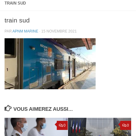
TRAIN SUD
train sud
PAR
APNM MARINE
·
15 NOVEMBRE 2021
VOUS AIMEREZ AUSSI...
0
0