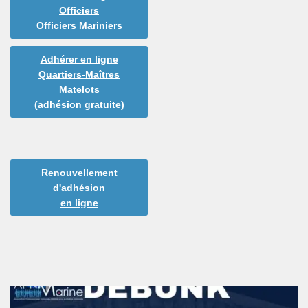
Officiers
Officiers Mariniers
Adhérer en ligne
Quartiers-Maîtres
Matelots
(adhésion gratuite)
Renouvellement
d'adhésion
en ligne