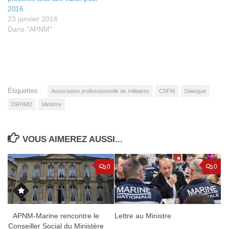
2016
23 janvier 2016
Dans "APNM"
Étiquettes :
Association professionnelle de militaires
CSFM
Dialogue
DRHMD
Ministre
VOUS AIMEREZ AUSSI...
0
0
Lettre au Ministre
APNM-Marine rencontre le
Conseiller Social du Ministère