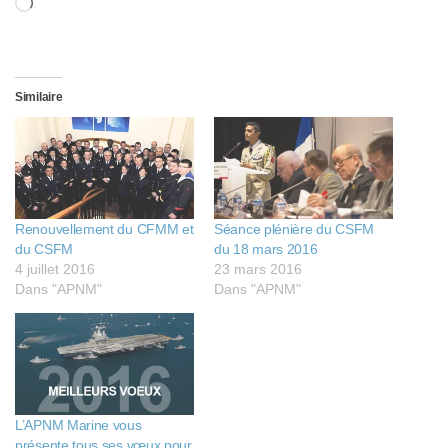
Chargement…
Similaire
Renouvellement du CFMM et
Séance plénière du CSFM
du CSFM
du 18 mars 2016
4 juillet 2016
23 mars 2016
Dans "APNM"
Dans "APNM"
L’APNM Marine vous
présente tous ses vœux pour