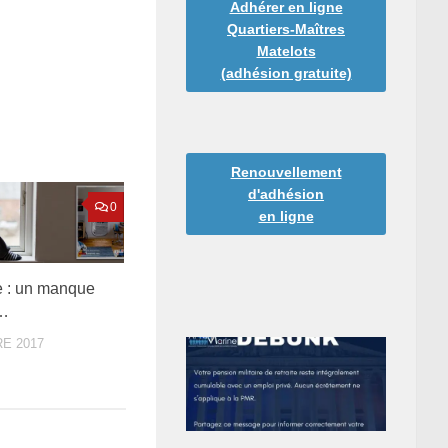
Adhérer en ligne
Quartiers-Maîtres
Matelots
(adhésion gratuite)
Renouvellement
d'adhésion
0
en ligne
e : un manque
n…
E 2017