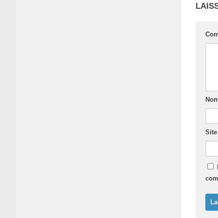
LAIS
Com
No
Sit
com