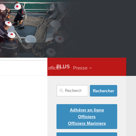
PLUS
s contacter
Courrier officiel
Presse
Rechercher :
Adhérer en ligne
Officiers
Officiers Mariniers