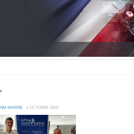
Générale
Bilan comptable
Projet et Réalisation
Nou
r
NM MARINE
·
4 OCTOBRE 2018