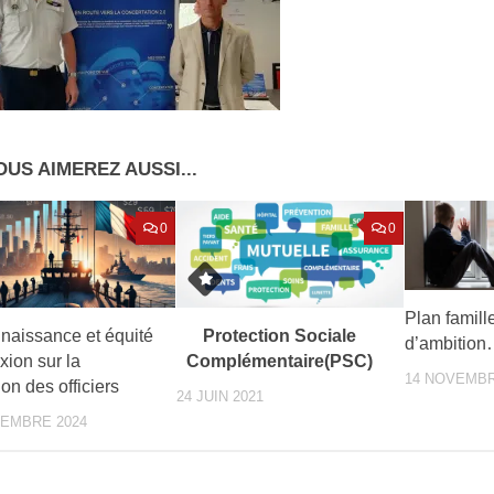
OUS AIMEREZ AUSSI...
0
0
Plan famill
naissance et équité
Protection Sociale
d’ambitio
exion sur la
Complémentaire(PSC)
14 NOVEMBR
ion des officiers
24 JUIN 2021
VEMBRE 2024