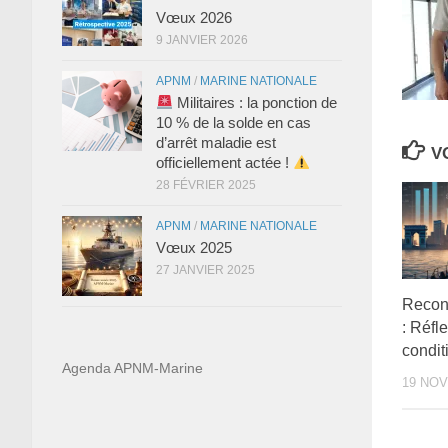
Vœux 2026
9 JANVIER 2026
APNM
/
MARINE NATIONALE
Militaires : la ponction de
10 % de la solde en cas
d’arrêt maladie est
V
officiellement actée !
28 FÉVRIER 2025
APNM
/
MARINE NATIONALE
Vœux 2025
27 JANVIER 2025
Recon
: Réfl
condit
Agenda APNM-Marine
19 NO